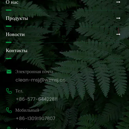
О нас
Продукты
Новости
Контакты

Электронная почта
clean-msj@wzmsj.cn

Тел.
+86-577-64422811

Мобильный
+86-13091907807