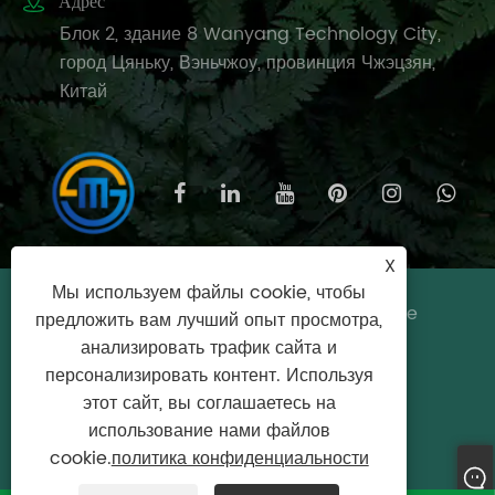

Адрес
Блок 2, здание 8 Wanyang Technology City,
город Цяньку, Вэньчжоу, провинция Чжэцзян,
Китай
X
Мы используем файлы cookie, чтобы
Авторские права © 2025 Вэньчжоу Meishijie
предложить вам лучший опыт просмотра,
Household Products Co., Ltd. Все права
анализировать трафик сайта и
защищены.
персонализировать контент. Используя
этот сайт, вы соглашаетесь на
Links
|
Sitemap
|
RSS
|
XML
|
политика
использование нами файлов
конфиденциальности
cookie.
политика конфиденциальности