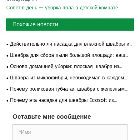
Совет в день — уборка пола в детской комнате
Похожие новости
Действительно ли насадка для влажной швабры из
хлопка эффективна для глубокой уборки?
Швабра для сбора пыли большой площади: ваш
помощник в уборке
Основа домашней уборки: плоская швабра из
синели
Швабра из микрофибры, необходимая в каждом
доме
Почему роликовая губчатая швабра с железным
столбом является идеальным решением для уборки
Почему эта насадка для швабры Ecosoft из
полов с интенсивным движением людей?
микрофибры — лучший выбор для гигиенической
Оставьте мне сообщение
уборки